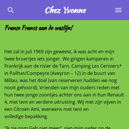
Ga
Chez
Yvonne
direct
naar
Franse Francs aan de waslijn!
de
hoofdinhoud
Het zal in juli 1969 zijn geweest, ik was acht en mijn
twee broertjes iets jonger. We gingen kamperen in
Frankrijk aan de rivier de Tarn. Camping Les Cerisiers*
in Pailhas/Compeyre (Aveyron – 12) in de buurt van
Millau, was het doel (van reserveren hadden we nog
nooit gehoord). Vrienden van mijn ouders reden met
hun twee jonge zoontjes achter ons aan in hun Renault
4, met tent en verdere uitrusting. Wij met zijn vijven in
een Citroën Ami, eveneens met tent en
volledige bepakking.
“Ik zie oom Geb niet meer”, riep mijn vader op de