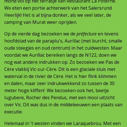
mond vol op het terrasje van Restaurant La Poterne.
We eten een portie achterwerk van het Salersrund.
Heerlijk! Het is al bijna donker, als we veel later, de
camping van Murat weer oprijden.
Op de vierde dag bezoeken we de
préfecture
en tevens
hoofdstad van de paraplu's, Aurillac (met burcht, smalle
oude steegjes en oud centrum) in het zuidwesten. Maar
voordat we Aurillac bereiken langs de N122, doen we
nog wat andere indrukken op. Zo bezoeken we Pas de
Cère vlakbij Vic-sur-Cère. Dit is een glaciale sluis met
waterval in de rivier de Cère. Het is hier flink klimmen
en dalen, maar zeer indrukwekkend zo tussen de 30
meter hoge kliffen! We bezoeken ook het, beetje
lugubere, Rocher des Pendus, met een mooi uitzicht
over Vic. Dit was dus in de middeleeuwen een plaats van
executie.
Helemaal in 't westen vinden we Laraquebrou. Met een