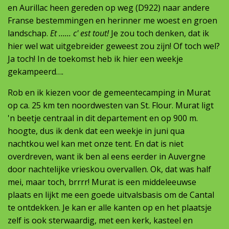
en Aurillac heen gereden op weg (D922) naar andere
Franse bestemmingen en herinner me woest en groen
landschap.
Et …... c' est tout!
Je zou toch denken, dat ik
hier wel wat uitgebreider geweest zou zijn! Of toch wel?
Ja toch! In de toekomst heb ik hier een weekje
gekampeerd….
Rob en ik kiezen voor de gemeentecamping in Murat
op ca. 25 km ten noordwesten van St. Flour. Murat ligt
'n beetje centraal in dit departement en op 900 m.
hoogte, dus ik denk dat een weekje in juni qua
nachtkou wel kan met onze tent. En dat is niet
overdreven, want ik ben al eens eerder in Auvergne
door nachtelijke vrieskou overvallen. Ok, dat was half
mei, maar toch, brrrr! Murat is een middeleeuwse
plaats en lijkt me een goede uitvalsbasis om de Cantal
te ontdekken. Je kan er alle kanten op en het plaatsje
zelf is ook sterwaardig, met een kerk, kasteel en