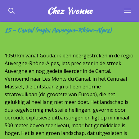
Ga
Chez
Yvonne
direct
naar
15 - Cantal (regio: Auvergne-Rhône-Alpes)
de
hoofdinhoud
1050 km vanaf Gouda: ik ben neergestreken in de regio
Auvergne-Rhône-Alpes, iets preciezer in de streek
Auvergne en nog gedetailleerder in de Cantal.
Vernoemd naar Les Monts du Cantal, in het Centraal
Massief, die ontstaan zijn uit een enorme
stratovulkaan (de grootste van Europa), die het
gelukkig al heel lang niet meer doet. Het landschap is
dus kegelvormig met steile hellingen, gevormd door
oeroude explosieve uitbarstingen en ligt op minimaal
500 meter boven zeeniveau, maar het gemiddelde is
hoger. Het is een groen landschap, dat uitgesleten is