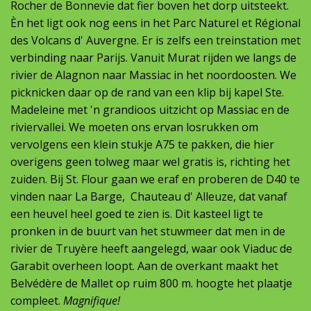
Rocher de Bonnevie dat fier boven het dorp uitsteekt.
Èn het ligt ook nog eens in het Parc Naturel et Régional
des Volcans d' Auvergne. Er is zelfs een treinstation met
verbinding naar Parijs. Vanuit Murat rijden we langs de
rivier de Alagnon naar Massiac in het noordoosten. We
picknicken daar op de rand van een klip bij kapel Ste.
Madeleine met 'n grandioos uitzicht op Massiac en de
riviervallei. We moeten ons ervan losrukken om
vervolgens een klein stukje A75 te pakken, die hier
overigens geen tolweg maar wel gratis is, richting het
zuiden. Bij St. Flour gaan we eraf en proberen de D40 te
vinden naar La Barge, Chauteau d' Alleuze, dat vanaf
een heuvel heel goed te zien is. Dit kasteel ligt te
pronken in de buurt van het stuwmeer dat men in de
rivier de Truyère heeft aangelegd, waar ook Viaduc de
Garabit overheen loopt. Aan de overkant maakt het
Belvédère de Mallet op ruim 800 m. hoogte het plaatje
compleet.
Magnifique!