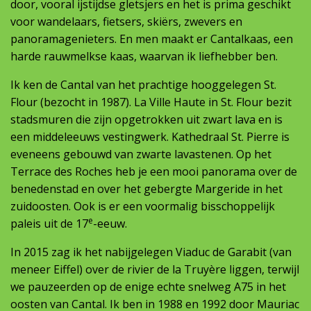
door, vooral ijstijdse gletsjers en het is prima geschikt
voor wandelaars, fietsers, skiërs, zwevers en
panoramagenieters. En men maakt er Cantalkaas, een
harde rauwmelkse kaas, waarvan ik liefhebber ben.
Ik ken de Cantal van het prachtige hooggelegen St.
Flour (bezocht in 1987). La Ville Haute in St. Flour bezit
stadsmuren die zijn opgetrokken uit zwart lava en is
een middeleeuws vestingwerk. Kathedraal St. Pierre is
eveneens gebouwd van zwarte lavastenen. Op het
Terrace des Roches heb je een mooi panorama over de
benedenstad en over het gebergte Margeride in het
zuidoosten. Ook is er een voormalig bisschoppelijk
e
paleis uit de 17
-eeuw.
In 2015 zag ik het nabijgelegen Viaduc de Garabit (van
meneer Eiffel) over de rivier de la Truyère liggen, terwijl
we pauzeerden op de enige echte snelweg A75 in het
oosten van Cantal. Ik ben in 1988 en 1992 door Mauriac