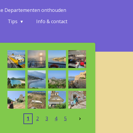
nse Departementen onthouden
Tips
Info & contact
1
2
3
4
5