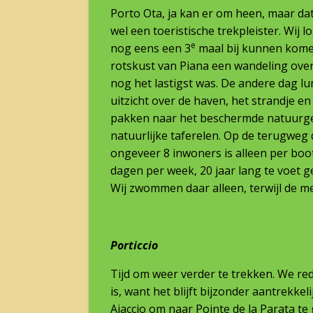
Porto Ota, ja kan er om heen, maar dat 
wel een toeristische trekpleister. Wij 
e
nog eens een 3
maal bij kunnen kome
rotskust van Piana een wandeling over 
nog het lastigst was. De andere dag l
uitzicht over de haven, het strandje 
pakken naar het beschermde natuurgeb
natuurlijke taferelen. Op de terugweg
ongeveer 8 inwoners is alleen per boot
dagen per week, 20 jaar lang te voet g
Wij zwommen daar alleen, terwijl de me
Porticcio
Tijd om weer verder te trekken. We red
is, want het blijft bijzonder aantrekk
Ajaccio om naar Pointe de la Parata te