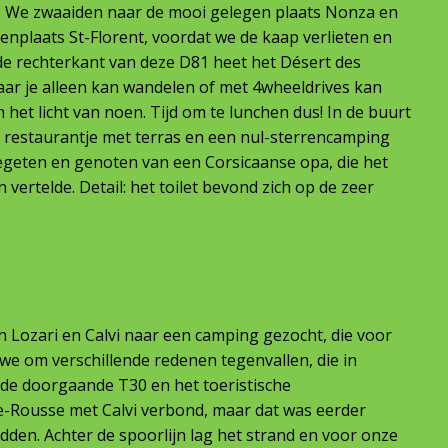
n. We zwaaiden naar de mooi gelegen plaats Nonza en
nplaats St-Florent, voordat we de kaap verlieten en
 de rechterkant van deze D81 heet het Désert des
waar je alleen kan wandelen of met 4wheeldrives kan
in het licht van noen. Tijd om te lunchen dus! In de buurt
 restaurantje met terras en een nul-sterrencamping
egeten en genoten van een Corsicaanse opa, die het
 vertelde. Detail: het toilet bevond zich op de zeer
 Lozari en Calvi naar een camping gezocht, die voor
e om verschillende redenen tegenvallen, die in
n de doorgaande T30 en het toeristische
 Ile-Rousse met Calvi verbond, maar dat was eerder
adden. Achter de spoorlijn lag het strand en voor onze