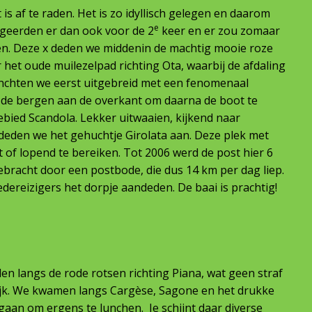
is af te raden. Het is zo idyllisch gelegen en daarom
e
logeerden er dan ook voor de 2
keer en er zou zomaar
n. Deze x deden we middenin de machtig mooie roze
het oude muilezelpad richting Ota, waarbij de afdaling
unchten we eerst uitgebreid met een fenomenaal
en de bergen aan de overkant om daarna de boot te
ied Scandola. Lekker uitwaaien, kijkend naar
 deden we het gehuchtje Girolata aan. Deze plek met
 of lopend te bereiken. Tot 2006 werd de post hier 6
ebracht door een postbode, die dus 14 km per dag liep.
dereizigers het dorpje aandeden. De baai is prachtig!
en langs de rode rotsen richting Piana, wat geen straf
elijk. We kwamen langs Cargèse, Sagone en het drukke
 gaan om ergens te lunchen. Je schijnt daar diverse