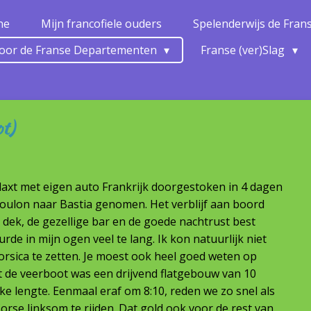
ne
Mijn francofiele ouders
Spelenderwijs de Fra
 door de Franse Departementen
Franse (ver)Slag
ot)
elaxt met eigen auto Frankrijk doorgestoken in 4 dagen
oulon naar Bastia genomen. Het verblijf aan boord
ek, de gezellige bar en de goede nachtrust best
e in mijn ogen veel te lang. Ik kon natuurlijk niet
rsica te zetten. Je moest ook heel goed weten op
nt de veerboot was een drijvend flatgebouw van 10
e lengte. Eenmaal eraf om 8:10, reden we zo snel als
orse linksom te rijden. Dat gold ook voor de rest van