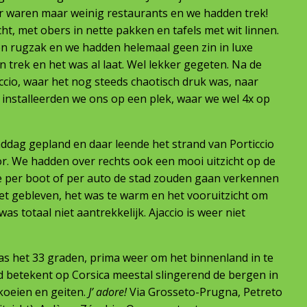
 waren maar weinig restaurants en we hadden trek!
ht, met obers in nette pakken en tafels met wit linnen.
ten rugzak en we hadden helemaal geen zin in luxe
 trek en het was al laat. Wel lekker gegeten. Na de
ccio, waar het nog steeds chaotisch druk was, naar
r installeerden we ons op een plek, waar we wel 4x op
ddag gepland en daar leende het strand van Porticcio
oor. We hadden over rechts ook een mooi uitzicht op de
e per boot of per auto de stad zouden gaan verkennen
het gebleven, het was te warm en het vooruitzicht om
was totaal niet aantrekkelijk. Ajaccio is weer niet
was het 33 graden, prima weer om het binnenland in te
d betekent op Corsica meestal slingerend de bergen in
koeien en geiten.
J’ adore!
Via Grosseto-Prugna, Petreto