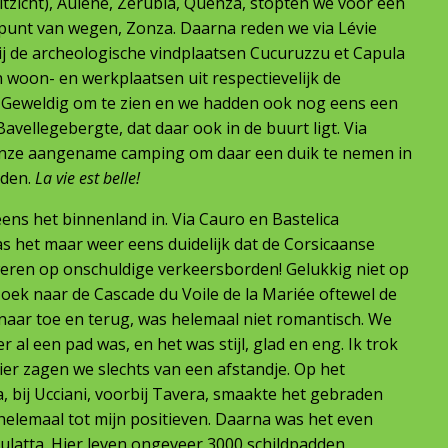
uitzicht), Aulène, Zérubia, Quenza, stopten we voor een
ispunt van wegen, Zonza. Daarna reden we via Lévie
j de archeologische vindplaatsen Cucuruzzu et Capula
n woon- en werkplaatsen uit respectievelijk de
 Geweldig om te zien en we hadden ook nog eens een
Bavellegebergte, dat daar ook in de buurt ligt. Via
onze aangename camping om daar een duik te nemen in
aden.
La vie est belle!
ns het binnenland in. Via Cauro en Bastelica
was het maar weer eens duidelijk dat de Corsicaanse
weren op onschuldige verkeersborden! Gelukkig niet op
zoek naar de Cascade du Voile de la Mariée oftewel de
 naar toe en terug, was helemaal niet romantisch. We
r al een pad was, en het was stijl, glad en eng. Ik trok
uier zagen we slechts van een afstandje. Op het
ba, bij Ucciani, voorbij Tavera, smaakte het gebraden
helemaal tot mijn positieven. Daarna was het even
ulatta. Hier leven ongeveer 3000 schildpadden,