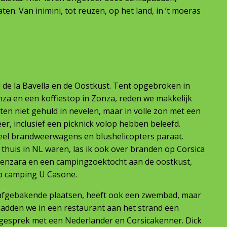
ten. Van inimini, tot reuzen, op het land, in ’t moeras
ol de la Bavella en de Oostkust. Tent opgebroken in
nza en een koffiestop in Zonza, reden we makkelijk
eten niet gehuld in nevelen, maar in volle zon met een
eer, inclusief een picknick volop hebben beleefd.
veel brandweerwagens en blushelicopters paraat.
 thuis in NL waren, las ik ook over branden op Corsica
olenzara en een campingzoektocht aan de oostkust,
p camping U Casone.
 afgebakende plaatsen, heeft ook een zwembad, maar
 hadden we in een restaurant aan het strand een
gesprek met een Nederlander en Corsicakenner. Dick