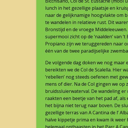
Bicchisano, Col de St. Eustache (mooi 
lunch in het gezellige plaatsje en kru
naar de gelijknamige hoogvlakte om bi
te wandelen in relatieve rust. Dit ware
Bronstijd en de vroege Middeleeuwen.
supermooi zicht op de ‘naalden’ van ’t 
Propiano zijn we teruggereden naar 
één van de twee paradijselijke zwemb
De volgende dag doken we nog maar ee
bereikten we de Col de Scalella. Hier 
‘rebellen’ nog steeds oefenen met ge
mens of dier. Na de Col gingen we op 
bruidssluierwaterval. De wandeling er
raakten een beetje van het pad af, als e
het bijna niet terug naar boven. De sl
gezellige terras van A Cantina de l’ Al
halve kippetje prima en kwam ik weer 
helemaal onthaasten in het Parc A Cap