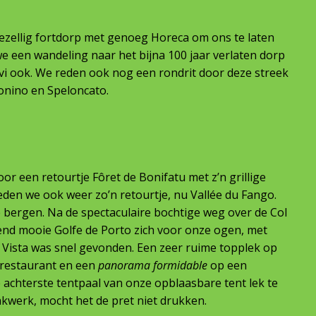
gezellig fortdorp met genoeg Horeca om ons te laten
 een wandeling naar het bijna 100 jaar verlaten dorp
alvi ook. We reden ook nog een rondrit door deze streek
onino en Speloncato.
or een retourtje Fôret de Bonifatu met z’n grillige
deden we ook weer zo’n retourtje, nu Vallée du Fango.
e bergen. Na de spectaculaire bochtige weg over de Col
end mooie Golfe de Porto zich voor onze ogen, met
e Vista was snel gevonden. Een zeer ruime topplek op
restaurant en een
panorama formidable
op een
achterste tentpaal van onze opblaasbare tent lek te
akwerk, mocht het de pret niet drukken.