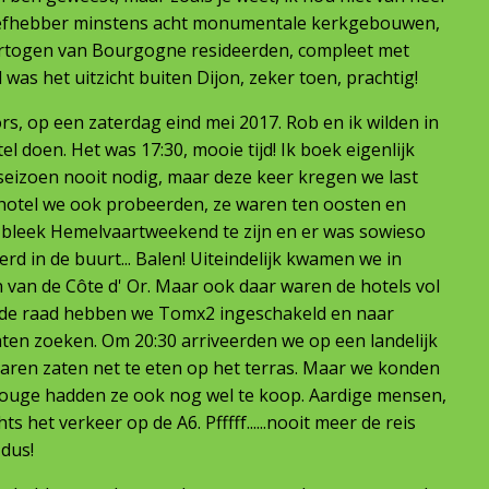
 liefhebber minstens acht monumentale kerkgebouwen,
rtogen van Bourgogne resideerden, compleet met
was het uitzicht buiten Dijon, zeker toen, prachtig!
ors, op een zaterdag eind mei 2017. Rob en ik wilden in
l doen. Het was 17:30, mooie tijd! Ik boek eigenlijk
gseizoen nooit nodig, maar deze keer kregen we last
 hotel we ook probeerden, ze waren ten oosten en
Het bleek Hemelvaartweekend te zijn en er was sowieso
d in de buurt... Balen! Uiteindelijk kwamen we in
 van de Côte d' Or. Maar ook daar waren de hotels vol
einde raad hebben we Tomx2 ingeschakeld en naar
laten zoeken. Om 20:30 arriveerden we op een landelijk
aren zaten net te eten op het terras. Maar we konden
rouge hadden ze ook nog wel te koop. Aardige mensen,
s het verkeer op de A6. Pfffff......nooit meer de reis
 dus!