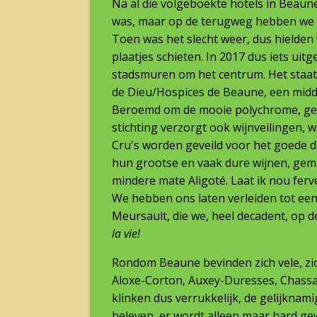
Na al die volgeboekte hotels in Beaun
was, maar op de terugweg hebben we B
Toen was het slecht weer, dus hielden 
plaatjes schieten. In 2017 dus iets u
stadsmuren om het centrum. Het staat
de Dieu/Hospices de Beaune, een midd
Beroemd om de mooie polychrome, geg
stichting verzorgt ook wijnveilingen,
Cru's worden geveild voor het goede d
hun grootse en vaak dure wijnen, gema
mindere mate Aligoté. Laat ik nou fe
We hebben ons laten verleiden tot een
Meursault, die we, heel decadent, op
la vie!
Rondom Beaune bevinden zich vele, zic
Aloxe-Corton, Auxey-Duresses, Chassa
klinken dus verrukkelijk, de gelijknami
beleven, er wordt alleen maar hard ge