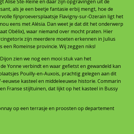
t Alise Ste-Reine en daar zijn opgravingen uit de
essant, als je een beetje fantasie erbij mengt, hoe de
rvolle fijnproeversplaatsje Flavigny-sur-Ozerain ligt het
nou eens met Alésia. Dan weet je dat dit het onderwerp
n maat Obélix), waar niemand over mocht praten. Hier
rcingetorix zijn meerdere moeten erkennen in Julius
ls een Romeinse provincie. Wij zeggen niks!
Dijon zien we nog een mooi stuk van het
 de Yonne verbindt en waar gefietst en gewandeld kan
aatsjes Pouilly-en-Auxois, prachtig gelegen aan dit
e
-eeuwse kasteel en middeleeuwse historie. Commarin
n Franse stijltuinen, dat lijkt op het kasteel in Bussy
donnay op een terrasje en proosten op departement