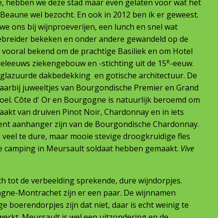
e, hebben we deze stad maar even gelaten voor wat het
eaune wel bezocht. En ook in 2012 ben ik er geweest.
we ons bij wijnproeverijen, een lunch en snel wat
itgebreider bekeken en onder andere gewandeld op de
 vooral bekend om de prachtige Basiliek en om Hotel
e
eleeuws ziekengebouw en -stichting uit de 15
-eeuw.
lazuurde dakbedekking en gotische architectuur. De
 waarbij juweeltjes van Bourgondische Premier en Grand
oel. Côte d' Or en Bourgogne is natuurlijk beroemd om
akt van druiven Pinot Noir, Chardonnay en in iets
rvent aanhanger zijn van de Bourgondische Chardonnay.
 veel te dure, maar mooie stevige droogkruidige fles
 de camping in Meursault soldaat hebben gemaakt.
Vive
h tot de verbeelding sprekende, dure wijndorpjes.
gne-Montrachet zijn er een paar. De wijnnamen
ge boerendorpjes zijn dat niet, daar is echt weinig te
werkt. Meursault is wel een uitzondering en de