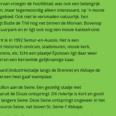
ervan vroeger de hoofdstad, was ook een belangrijk
, maar tegenwoordig alleen interessant, op 'n mooie
gebied. Ook niet te versmaden natuurlijk. Een
igt Butte de Thil nog net binnen de Morvan. Bovenop
natuurpark en er ligt ook nog een mooie kasteelruïne.
 ik in 1992 Semur-en-Auxois. Het is een
 historisch centrum, stadsmuren, mooie kerk,
ens, etc. Echt een plaatje! Époisses ligt daar weer
eel en een beroemde gelijknamige kaas.
ard (industriestadje langs de Brenne) en Abbaye de
wel een heel gaaf exemplaar.
illon aan de Seine. Een gezellig stadje met
uit de Douix ontspringt. Dit riviertje is kort en gooit
en langere Seine. Deze Seine ontspringt ongeveer in het
Source-Seine, net boven St.-Seine-l’ Abbaye.