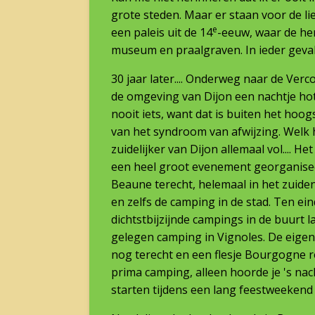
grote steden. Maar er staan voor de
e
een paleis uit de 14
-eeuw, waar de he
museum en praalgraven. In ieder geval 
30 jaar later.... Onderweg naar de Verc
de omgeving van Dijon een nachtje hote
nooit iets, want dat is buiten het hoo
van het syndroom van afwijzing. Welk
zuidelijker van Dijon allemaal vol.... 
een heel groot evenement georganiseer
Beaune terecht, helemaal in het zuiden
en zelfs de camping in de stad. Ten 
dichtstbijzijnde campings in de buurt 
gelegen camping in Vignoles. De eigen
nog terecht en een flesje Bourgogne 
prima camping, alleen hoorde je 's nacht
starten tijdens een lang feestweekend