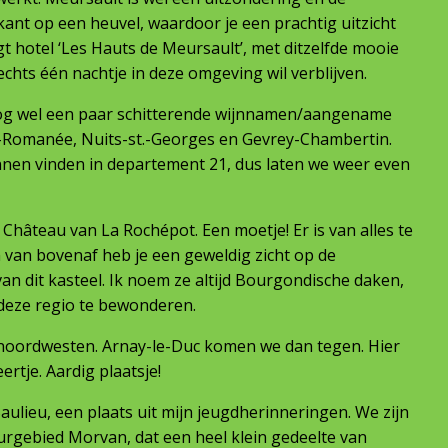
kant op een heuvel, waardoor je een prachtig uitzicht
t hotel ‘Les Hauts de Meursault’, met ditzelfde mooie
lechts één nachtje in deze omgeving wil verblijven.
og wel een paar schitterende wijnnamen/aangename
e-Romanée, Nuits-st.-Georges en Gevrey-Chambertin.
kunnen vinden in departement 21, dus laten we weer even
Château van La Rochépot. Een moetje! Er is van alles te
n van bovenaf heb je een geweldig zicht op de
n dit kasteel. Ik noem ze altijd Bourgondische daken,
 deze regio te bewonderen.
t noordwesten. Arnay-le-Duc komen we dan tegen. Hier
rtje. Aardig plaatsje!
aulieu, een plaats uit mijn jeugdherinneringen. We zijn
rgebied Morvan, dat een heel klein gedeelte van