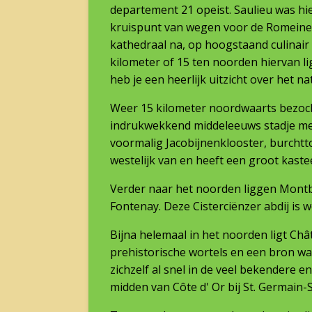
departement 21 opeist. Saulieu was hi
kruispunt van wegen voor de Romeinen
kathedraal na, op hoogstaand culinair 
kilometer of 15 ten noorden hiervan l
heb je een heerlijk uitzicht over het 
Weer 15 kilometer noordwaarts bezocht
indrukwekkend middeleeuws stadje met
voormalig Jacobijnenklooster, burchttor
westelijk van en heeft een groot kast
Verder naar het noorden liggen Montb
Fontenay. Deze Cisterciënzer abdij is 
Bijna helemaal in het noorden ligt Chât
prehistorische wortels en een bron waar
zichzelf al snel in de veel bekendere 
midden van Côte d' Or bij St. Germain-