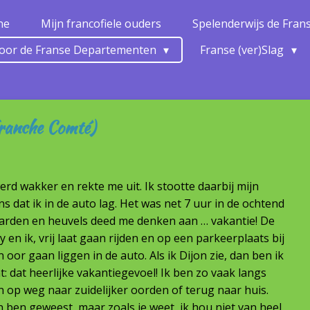
ne
Mijn francofiele ouders
Spelenderwijs de Fra
 door de Franse Departementen
Franse (ver)Slag
ranche Comté)
werd wakker en rekte me uit. Ik stootte daarbij mijn
dat ik in de auto lag. Het was net 7 uur in de ochtend
gaarden en heuvels deed me denken aan … vakantie! De
en ik, vrij laat gaan rijden en op een parkeerplaats bij
 oor gaan liggen in de auto. Als ik Dijon zie, dan ben ik
: dat heerlijke vakantiegevoel! Ik ben zo vaak langs
 op weg naar zuidelijker oorden of terug naar huis.
n ben geweest, maar zoals je weet, ik hou niet van heel