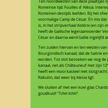
Ten noordwesten van deze plaatsjes lig
Romeinse tijd: Fouilles d' Alésia. Inter
Romeinen destijds leefden. Bij het sfee
voormalige Camp de César. Èn mix dat 
is, in het stripverhaal Astérix (en zij
heeft de Gallische legeraanvoerder Ve
César en daarna werd Gallië ingelijfd a
Ten zuiden hiervan en ten westen van 
Bourgondisch kanaal, dat de Saône en
worden. Tot slot bezoeken we nog de pl
kanaal, net als Châteuneuf met zijn 12
heeft een mooi kasteel met slotgracht e
Rabutin, dat weer bij Alesia ligt.
We sluiten af met een koel glas Char
goudkust! “
Tchin tchin
”.