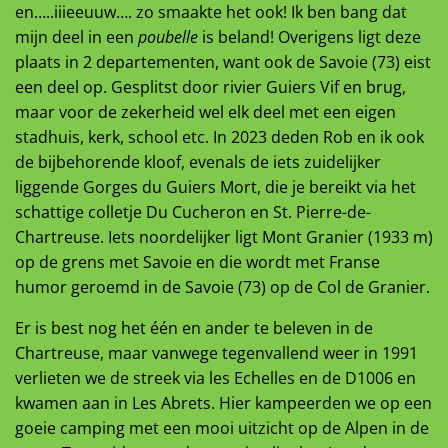
en…..iiieeuuw…. zo smaakte het ook! Ik ben bang dat
mijn deel in een
poubelle
is beland! Overigens ligt deze
plaats in 2 departementen, want ook de Savoie (73) eist
een deel op. Gesplitst door rivier Guiers Vif en brug,
maar voor de zekerheid wel elk deel met een eigen
stadhuis, kerk, school etc. In 2023 deden Rob en ik ook
de bijbehorende kloof, evenals de iets zuidelijker
liggende Gorges du Guiers Mort, die je bereikt via het
schattige colletje Du Cucheron en St. Pierre-de-
Chartreuse. Iets noordelijker ligt Mont Granier (1933 m)
op de grens met Savoie en die wordt met Franse
humor geroemd in de Savoie (73) op de Col de Granier.
Er is best nog het één en ander te beleven in de
Chartreuse, maar vanwege tegenvallend weer in 1991
verlieten we de streek via les Echelles en de D1006 en
kwamen aan in Les Abrets. Hier kampeerden we op een
goeie camping met een mooi uitzicht op de Alpen in de