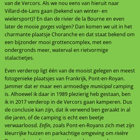
van de Vercors. Als we nou eens van hieruit naar
Villard-de-Lans gaan (bekend van winter- en
wielersport)? En dan de rivier de la Bourne en even
later de mooie
gorges
volgen? Dan komen we uit in het
charmante plaatsje Choranche en dat staat bekend om
een bijzonder mooi grottencomplex, met een
ondergronds meer, waterval en rietvormige
stalactietjes.
Even verderop ligt één van de mooist gelegen en meest
fotogenieke plaatsjes van Frankrijk, Pont-en-Royan.
Jammer dat er maar een armoedige
municipal
camping
is. Alhoewel ik daar in 1989 plezierig heb gestaan, ben
ik in 2017 verderop in de Vercors gaan kamperen. Dus
de conclusie kan zijn, dat ik verwend ben geraakt in al
die jaren, of de camping is echt een beetje
verwaarloosd.
Enfin
, zoals Pont-en-Royans zich met zijn
kleurrijke huizen en parkachtige omgeving om
rivière