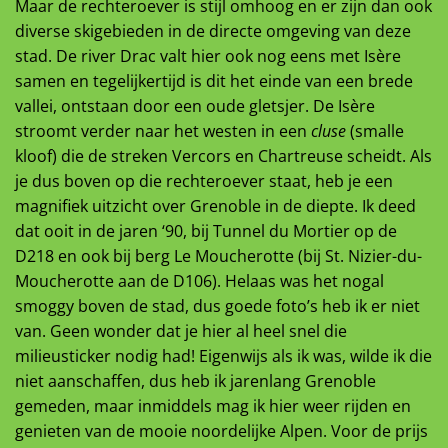
Maar de rechteroever is stijl omhoog en er zijn dan ook
diverse skigebieden in de directe omgeving van deze
stad. De river Drac valt hier ook nog eens met Isère
samen en tegelijkertijd is dit het einde van een brede
vallei, ontstaan door een oude gletsjer. De Isère
stroomt verder naar het westen in een
cluse
(smalle
kloof) die de streken Vercors en Chartreuse scheidt. Als
je dus boven op die rechteroever staat, heb je een
magnifiek uitzicht over Grenoble in de diepte. Ik deed
dat ooit in de jaren ‘90, bij Tunnel du Mortier op de
D218 en ook bij berg Le Moucherotte (bij St. Nizier-du-
Moucherotte aan de D106). Helaas was het nogal
smoggy boven de stad, dus goede foto’s heb ik er niet
van. Geen wonder dat je hier al heel snel die
milieusticker nodig had! Eigenwijs als ik was, wilde ik die
niet aanschaffen, dus heb ik jarenlang Grenoble
gemeden, maar inmiddels mag ik hier weer rijden en
genieten van de mooie noordelijke Alpen. Voor de prijs