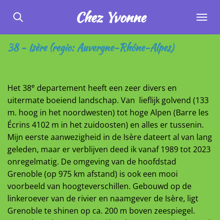
Ga
Chez
Yvonne
direct
naar
38 - Isère (regio: Auvergne-Rhône-Alpes)
de
hoofdinhoud
e
Het 38
departement heeft een zeer divers en
uitermate boeiend landschap. Van lieflijk golvend (133
m. hoog in het noordwesten) tot hoge Alpen (Barre les
Écrins 4102 m in het zuidoosten) en alles er tussenin.
Mijn eerste aanwezigheid in de Isère dateert al van lang
geleden, maar er verblijven deed ik vanaf 1989 tot 2023
onregelmatig. De omgeving van de hoofdstad
Grenoble (op 975 km afstand) is ook een mooi
voorbeeld van hoogteverschillen. Gebouwd op de
linkeroever van de rivier en naamgever de Isère, ligt
Grenoble te shinen op ca. 200 m boven zeespiegel.