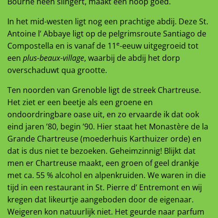
Bourne heen slingert, maakt een hoop goed.
In het mid-westen ligt nog een prachtige abdij. Deze St.
Antoine l’ Abbaye ligt op de pelgrimsroute Santiago de
e
Compostella en is vanaf de 11
-eeuw uitgegroeid tot
een
plus-beaux-village
, waarbij de abdij het dorp
overschaduwt qua grootte.
Ten noorden van Grenoble ligt de streek Chartreuse.
Het ziet er een beetje als een groene en
ondoordringbare oase uit, en zo ervaarde ik dat ook
eind jaren ’80, begin ’90. Hier staat het Monastère de la
Grande Chartreuse (moederhuis Karthuizer orde) en
dat is dus niet te bezoeken. Geheimzinnig! Blijkt dat
men er Chartreuse maakt, een groen of geel drankje
met ca. 55 % alcohol en alpenkruiden. We waren in die
tijd in een restaurant in St. Pierre d’ Entremont en wij
kregen dat likeurtje aangeboden door de eigenaar.
Weigeren kon natuurlijk niet. Het geurde naar parfum