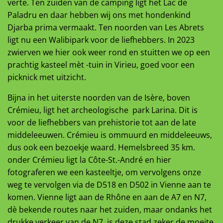
verte. Ten zuiden van de camping ligt het Lac de
Paladru en daar hebben wij ons met hondenkind
Djarba prima vermaakt. Ten noorden van Les Abrets
ligt nu een Walibipark voor de liefhebbers. In 2023
zwierven we hier ook weer rond en stuitten we op een
prachtig kasteel mèt -tuin in Virieu, goed voor een
picknick met uitzicht.
Bijna in het uiterste noorden van de Isère, boven
Crémieu, ligt het archeologische park Larina. Dit is
voor de liefhebbers van prehistorie tot aan de late
middeleeuwen. Crémieu is ommuurd en middeleeuws,
dus ook een bezoekje waard. Hemelsbreed 35 km.
onder Crémieu ligt la Côte-St.-André en hier
fotograferen we een kasteeltje, om vervolgens onze
weg te vervolgen via de D518 en D502 in Vienne aan te
komen. Vienne ligt aan de Rhône en aan de A7 en N7,
dè bekende routes naar het zuiden, maar ondanks het
drukke verkeer van de N7, is deze stad zeker de moeite