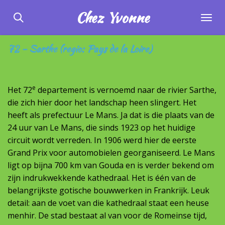
Ga
Chez
Yvonne
direct
naar
72 - Sarthe (regio: Pays de la Loire)
de
hoofdinhoud
e
Het 72
departement is vernoemd naar de rivier Sarthe,
die zich hier door het landschap heen slingert. Het
heeft als prefectuur Le Mans. Ja dat is die plaats van de
24 uur van Le Mans, die sinds 1923 op het huidige
circuit wordt verreden. In 1906 werd hier de eerste
Grand Prix voor automobielen georganiseerd. Le Mans
ligt op bijna 700 km van Gouda en is verder bekend om
zijn indrukwekkende kathedraal. Het is één van de
belangrijkste gotische bouwwerken in Frankrijk. Leuk
detail: aan de voet van die kathedraal staat een heuse
menhir. De stad bestaat al van voor de Romeinse tijd,