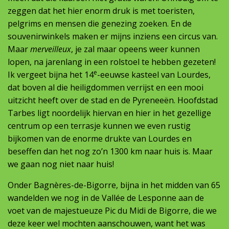
zeggen dat het hier enorm druk is met toeristen,
pelgrims en mensen die genezing zoeken. En de
souvenirwinkels maken er mijns inziens een circus van.
Maar
merveilleux
, je zal maar opeens weer kunnen
lopen, na jarenlang in een rolstoel te hebben gezeten!
e
Ik vergeet bijna het 14
-eeuwse kasteel van Lourdes,
dat boven al die heiligdommen verrijst en een mooi
uitzicht heeft over de stad en de Pyreneeën. Hoofdstad
Tarbes ligt noordelijk hiervan en hier in het gezellige
centrum op een terrasje kunnen we even rustig
bijkomen van de enorme drukte van Lourdes en
beseffen dan het nog zo’n 1300 km naar huis is. Maar
we gaan nog niet naar huis!
Onder Bagnères-de-Bigorre, bijna in het midden van 65
wandelden we nog in de Vallée de Lesponne aan de
voet van de majestueuze Pic du Midi de Bigorre, die we
deze keer wel mochten aanschouwen, want het was