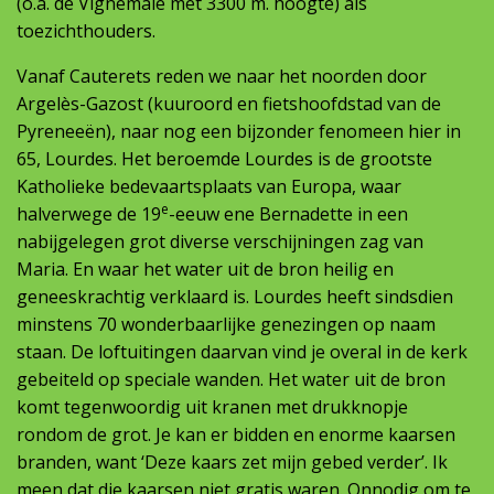
(o.a. de Vignemale met 3300 m. hoogte) als
toezichthouders.
Vanaf Cauterets reden we naar het noorden door
Argelès-Gazost (kuuroord en fietshoofdstad van de
Pyreneeën), naar nog een bijzonder fenomeen hier in
65, Lourdes. Het beroemde Lourdes is de grootste
Katholieke bedevaartsplaats van Europa, waar
e
halverwege de 19
-eeuw ene Bernadette in een
nabijgelegen grot diverse verschijningen zag van
Maria. En waar het water uit de bron heilig en
geneeskrachtig verklaard is. Lourdes heeft sindsdien
minstens 70 wonderbaarlijke genezingen op naam
staan. De loftuitingen daarvan vind je overal in de kerk
gebeiteld op speciale wanden. Het water uit de bron
komt tegenwoordig uit kranen met drukknopje
rondom de grot. Je kan er bidden en enorme kaarsen
branden, want ‘Deze kaars zet mijn gebed verder’. Ik
meen dat die kaarsen niet gratis waren. Onnodig om te