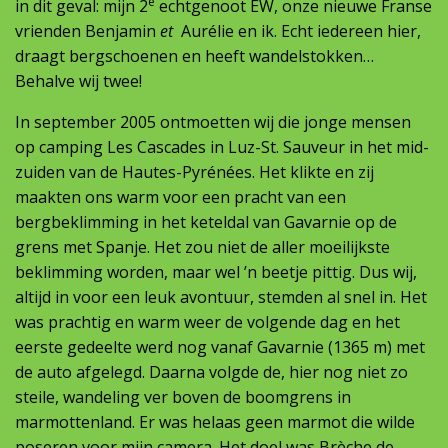
e
in dit geval: mijn 2
echtgenoot EW, onze nieuwe Franse
vrienden Benjamin
et
Aurélie en ik. Echt iedereen hier,
draagt bergschoenen en heeft wandelstokken…
Behalve wij twee!
In september 2005 ontmoetten wij die jonge mensen
op camping Les Cascades in Luz-St. Sauveur in het mid-
zuiden van de Hautes-Pyrénées. Het klikte en zij
maakten ons warm voor een pracht van een
bergbeklimming in het keteldal van Gavarnie op de
grens met Spanje. Het zou niet de aller moeilijkste
beklimming worden, maar wel ’n beetje pittig. Dus wij,
altijd in voor een leuk avontuur, stemden al snel in. Het
was prachtig en warm weer de volgende dag en het
eerste gedeelte werd nog vanaf Gavarnie (1365 m) met
de auto afgelegd. Daarna volgde de, hier nog niet zo
steile, wandeling ver boven de boomgrens in
marmottenland. Er was helaas geen marmot die wilde
poseren voor mijn camera. Het doel was Brèche de