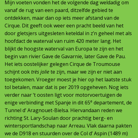
Mijn voeten vonden het de volgende dag weldadig om
vanaf de rug van een paard, ditzelfde gebied te
ontdekken, maar dan op iets meer afstand van de
Cirque. Dit geeft ook weer een pracht beeld van het
door gletsjers uitgesleten keteldal in z’n geheel met als
hoofdact de waterval van ruim 420 meter lang. Het
blijkt de hoogste waterval van Europa te zijn en het
begin van rivier Gave de Gavarnie, later Gave de Pau.
Het iets oostelijker gelegen Cirque de Troumouse
schijnt ook
très jolie
te zijn, maar we zijn er niet aan
toegekomen. Vroeger moest je hier op het laatste stuk
tol betalen, maar dat is per 2019 opgeheven. Nog iets
verder naar ‘t oosten ligt voor motorvoertuigen de
e
enige verbinding met Spanje in dit 65
departement, de
Tunnel d’ Aragnouet-Bielsa. Hiervandaan reden we
richting St. Lary-Soulan door prachtig berg- en
wintersportlandschap naar Arreau. Vlak daarna pakten
we de D918 en stuurden over de Col d’ Aspin (1489 m)