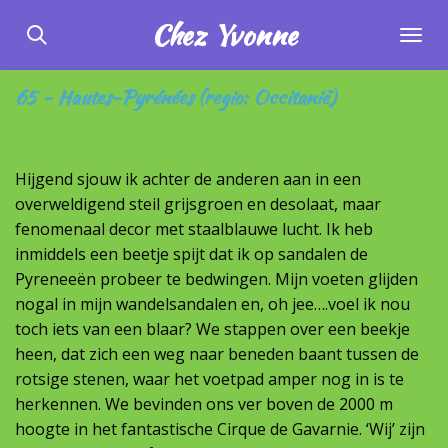
Ga
Chez
Yvonne
direct
naar
65 - Hautes-Pyrénées (regio: Occitanië)
de
hoofdinhoud
Hijgend sjouw ik achter de anderen aan in een
overweldigend steil grijsgroen en desolaat, maar
fenomenaal decor met staalblauwe lucht. Ik heb
inmiddels een beetje spijt dat ik op sandalen de
Pyreneeën probeer te bedwingen. Mijn voeten glijden
nogal in mijn wandelsandalen en, oh jee….voel ik nou
toch iets van een blaar? We stappen over een beekje
heen, dat zich een weg naar beneden baant tussen de
rotsige stenen, waar het voetpad amper nog in is te
herkennen. We bevinden ons ver boven de 2000 m
hoogte in het fantastische Cirque de Gavarnie. ‘Wij’ zijn